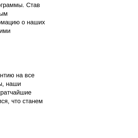
ограммы. Став
ным
рмацию о наших
шими
нтию на все
ы, наши
кратчайшие
ся, что станем