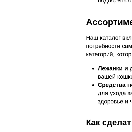
подобрать о
Ассортиме
Наш каталог вкл
потребности сам
категорий, кото
Лежанки и 
вашей кошки
Средства г
для ухода з
здоровье и ч
Как сделат