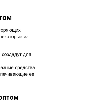
том
творяющих
некоторые из
 создадут для
разные средства
еспечивающие ее
 оптом