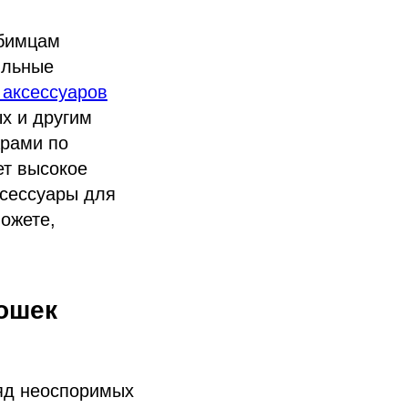
юбимцам
ильные
 аксессуаров
х и другим
арами по
ет высокое
ксессуары для
можете,
ошек
ряд неоспоримых