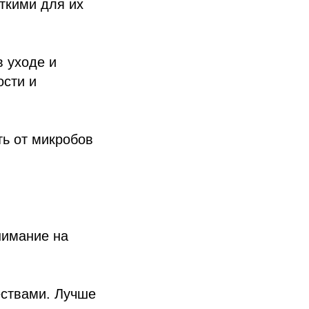
ткими для их
в уходе и
ости и
ть от микробов
нимание на
ествами. Лучше