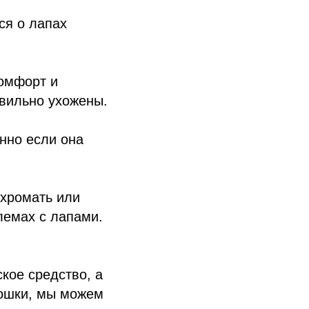
ся о лапах
комфорт и
авильно ухожены.
енно если она
 хромать или
лемах с лапами.
кое средство, а
кошки, мы можем