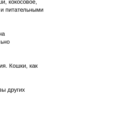
и, кокосовое,
 и питательными
на
льно
ия. Кошки, как
вы других