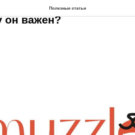
ое крем для подушечек л
Полезные статьи
у он важен?