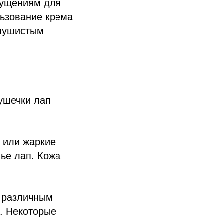
щущениям для
льзование крема
 пушистым
ушечки лап
 или жаркие
вье лап. Кожа
о различным
а. Некоторые