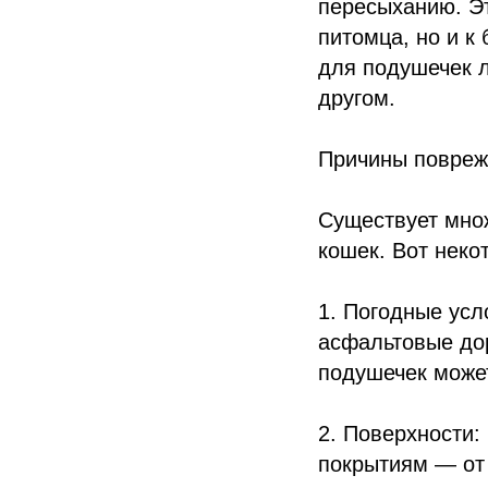
пересыханию. Э
питомца, но и к
для подушечек 
другом.
Причины повреж
Существует множ
кошек. Вот неко
1. Погодные усл
асфальтовые дор
подушечек может
2. Поверхности:
покрытиям — от 