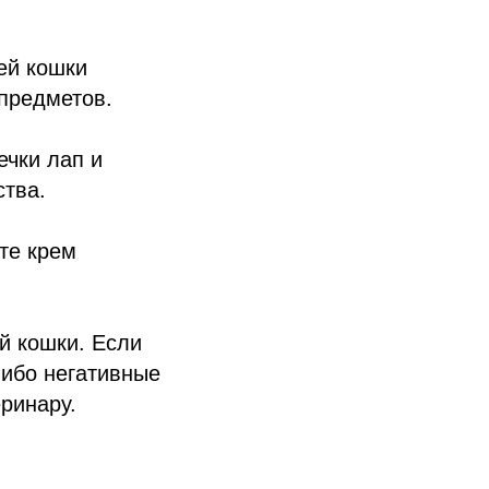
ей кошки
предметов.
ечки лап и
ства.
те крем
й кошки. Если
либо негативные
еринару.