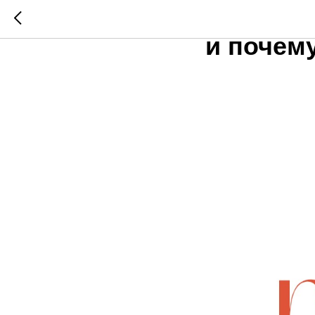
Что так
и почем