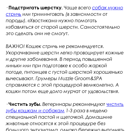
·
Подстригать шерстку.
Чаще всего
собак нужно
стричь
или триминговать (в зависимости от
породы). «Хвостикам» нужно помогать
избавляться от старой шерсти. Самостоятельно
это сделать они не смогут.
ВАЖНО! Кошек стричь не рекомендуется.
Укорачивание шерсти легко провоцирует кожные
и другие заболевания. В период повышенной
линьки или при подготовке к особо жаркой
погоде, питомцев с густой шерсткой хорошенько
вычесывают. Грумеры Muzzle Groom&SPA
справляются с этой процедурой великолепно. А
кошки потом еще долго мурчат от удовольствия.
·
Чистить зубы.
Ветеринары рекомендуют
чистить
зубы кошкам и собакам
1-3 раза в неделю
специальной пастой и щеточкой. Домашние
животные относятся к этой процедуре без
большого энтузиазма, однако бережно выполнять